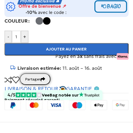
Promo exclusive 🔥
BAG10
Offre de bienvenue 📌
-10%
avec le code :
COULEUR
-
+
AJOUTER AU PANIER
Payez en
3x
sans frais avec
Livraison estimée:
11. août – 16. août
Partager
LIVRAISON & RETOUR
GARANTIE
4/5
VeeBag notée sur
Paiement sécurisé garanti