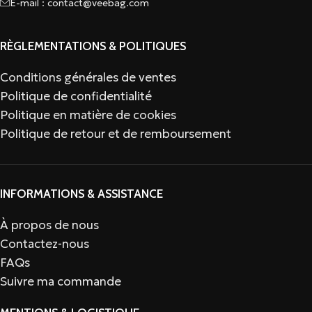
E-mail :
contact@veebag.com
RÈGLEMENTATIONS & POLITIQUES
INFORMATIONS & ASSISTANCE
MENTIONS & LOGISTIQUE
© 2026 VeeBag. Tous droits réservés.
Propreté garantie avec une
protection antimicrobienne
Ne vous contentez plus d’une trousse de toilette
ordinaire. Grâce à sa fibre maillée antimicrobienne
innovante, cette trousse de toilette pour homme
crée
une barrière protectrice
contre les bactéries,
empêchant efficacement leur prolifération due à