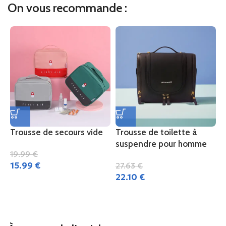
On vous recommande :
Trousse de secours vide
Trousse de toilette à
T
suspendre pour homme
c
19.99
€
15.99
€
27.63
€
1
22.10
€