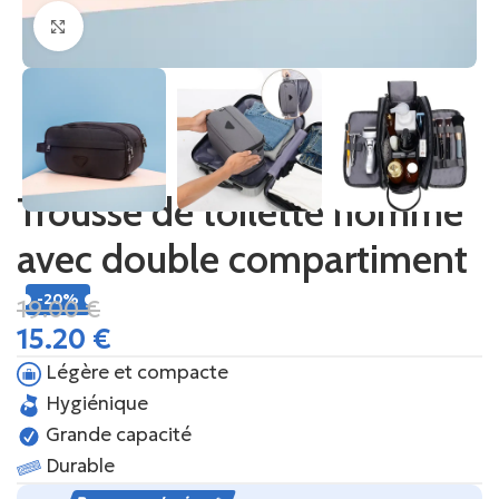
Cliquez pour agrandir
Trousse de toilette homme
avec double compartiment
-20%
19.00
€
15.20
€
Légère et compacte
Hygiénique
Grande capacité
Durable